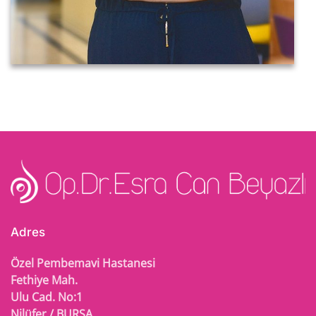
Adres
Özel Pembemavi Hastanesi
Fethiye Mah.
Ulu Cad. No:1
Nilüfer / BURSA