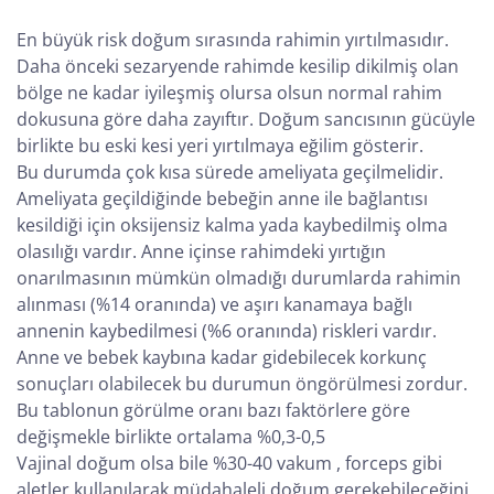
En büyük risk doğum sırasında rahimin yırtılmasıdır.
Daha önceki sezaryende rahimde kesilip dikilmiş olan
bölge ne kadar iyileşmiş olursa olsun normal rahim
dokusuna göre daha zayıftır. Doğum sancısının gücüyle
birlikte bu eski kesi yeri yırtılmaya eğilim gösterir.
Bu durumda çok kısa sürede ameliyata geçilmelidir.
Ameliyata geçildiğinde bebeğin anne ile bağlantısı
kesildiği için oksijensiz kalma yada kaybedilmiş olma
olasılığı vardır. Anne içinse rahimdeki yırtığın
onarılmasının mümkün olmadığı durumlarda rahimin
alınması (%14 oranında) ve aşırı kanamaya bağlı
annenin kaybedilmesi (%6 oranında) riskleri vardır.
Anne ve bebek kaybına kadar gidebilecek korkunç
sonuçları olabilecek bu durumun öngörülmesi zordur.
Bu tablonun görülme oranı bazı faktörlere göre
değişmekle birlikte ortalama %0,3-0,5
Vajinal doğum olsa bile %30-40 vakum , forceps gibi
aletler kullanılarak müdahaleli doğum gerekebileceğini,