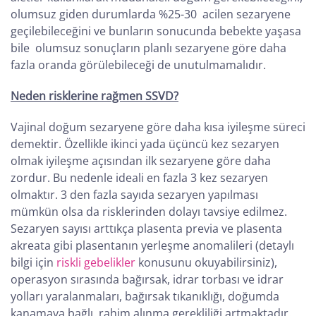
olumsuz giden durumlarda %25-30 acilen sezaryene
geçilebileceğini ve bunların sonucunda bebekte yaşasa
bile olumsuz sonuçların planlı sezaryene göre daha
fazla oranda görülebileceği de unutulmamalıdır.
Neden risklerine rağmen SSVD?
Vajinal doğum sezaryene göre daha kısa iyileşme süreci
demektir. Özellikle ikinci yada üçüncü kez sezaryen
olmak iyileşme açısından ilk sezaryene göre daha
zordur. Bu nedenle ideali en fazla 3 kez sezaryen
olmaktır. 3 den fazla sayıda sezaryen yapılması
mümkün olsa da risklerinden dolayı tavsiye edilmez.
Sezaryen sayısı arttıkça plasenta previa ve plasenta
akreata gibi plasentanın yerleşme anomalileri (detaylı
bilgi için
riskli gebelikler
konusunu okuyabilirsiniz),
operasyon sırasında bağırsak, idrar torbası ve idrar
yolları yaralanmaları, bağırsak tıkanıklığı, doğumda
kanamaya bağlı rahim alınma gerekliliği artmaktadır.