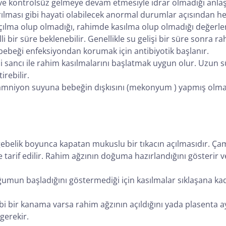
ve kontrolsüz gelmeye devam etmesiyle idrar olmadığı anlaşıl
rılması gibi hayati olabilecek anormal durumlar açısından
ma olup olmadığı, rahimde kasılma olup olmadığı değerlend
i bir süre beklenebilir. Genellikle su gelişi bir süre sonra r
r, bebeği enfeksiyondan korumak için antibiyotik başlanır.
sancı ile rahim kasılmalarını başlatmak uygun olur. Uzun s
rebilir.
 amniyon suyuna bebeğin dışkısını (mekonyum ) yapmış olmas
ebelik boyunca kapatan mukuslu bir tıkacın açılmasıdır. Çama
tarif edilir. Rahim ağzının doğuma hazırlandığını gösterir v
oğumun başladığını göstermediği için kasılmalar sıklaşana 
i bir kanama varsa rahim ağzının açıldığını yada plasenta a
gerekir.