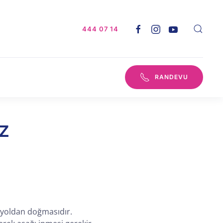
444 07 14
RANDEVU
z
l yoldan doğmasıdır.