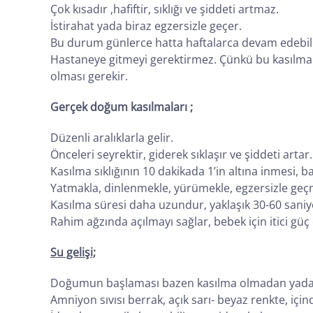
Çok kısadır ,hafiftir, sıklığı ve şiddeti artmaz.
İstirahat yada biraz egzersizle geçer.
Bu durum günlerce hatta haftalarca devam edebili
Hastaneye gitmeyi gerektirmez. Çünkü bu kasılmal
olması gerekir.
Gerçek doğum kasılmaları ;
Düzenli aralıklarla gelir.
Önceleri seyrektir, giderek sıklaşır ve şiddeti artar.
Kasılma sıklığının 10 dakikada 1’in altına inmesi, 
Yatmakla, dinlenmekle, yürümekle, egzersizle geç
Kasılma süresi daha uzundur, yaklaşık 30-60 saniy
Rahim ağzında açılmayı sağlar, bebek için itici güç
Su gelişi;
Doğumun başlaması bazen kasılma olmadan yada sık
Amniyon sıvısı berrak, açık sarı- beyaz renkte, içind