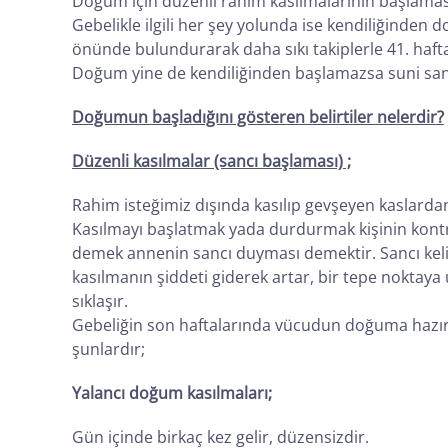
Doğum için düzenli rahim kasılmalarının başlaması
Gebelikle ilgili her şey yolunda ise kendiliğinde
önünde bulundurarak daha sıkı takiplerle 41. hafta
Doğum yine de kendiliğinden başlamazsa suni sancı 
Doğumun başladığını gösteren belirtiler nelerdir?
Düzenli kasılmalar (sancı başlaması) ;
Rahim isteğimiz dışında kasılıp gevşeyen kaslardan
Kasılmayı başlatmak yada durdurmak kişinin kontro
demek annenin sancı duyması demektir. Sancı keli
kasılmanın şiddeti giderek artar, bir tepe noktaya
sıklaşır.
Gebeliğin son haftalarında vücudun doğuma hazırlı
şunlardır;
Yalancı doğum kasılmaları;
Gün içinde birkaç kez gelir, düzensizdir.