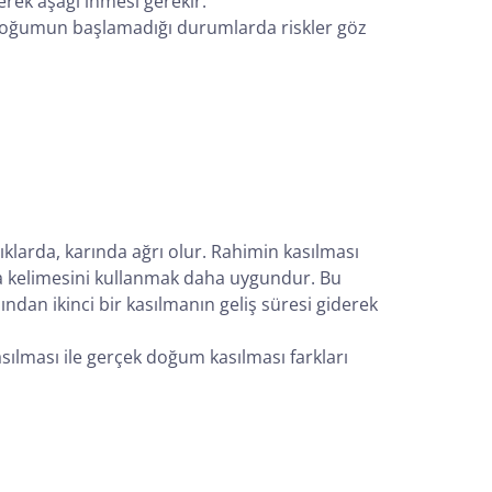
rek aşağı inmesi gerekir.
ar doğumun başlamadığı durumlarda riskler göz
klarda, karında ağrı olur. Rahimin kasılması
ma kelimesini kullanmak daha uygundur. Bu
ndan ikinci bir kasılmanın geliş süresi giderek
ılması ile gerçek doğum kasılması farkları