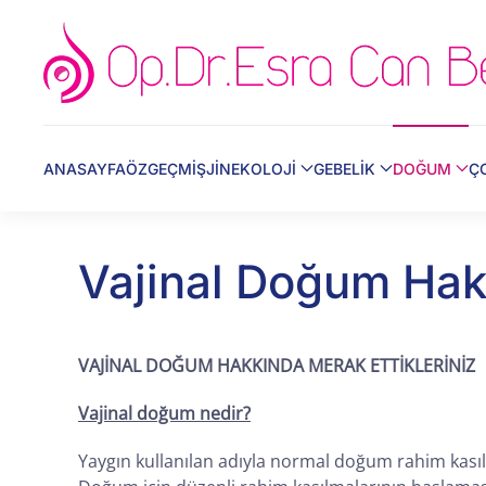
Skip to main content
ANASAYFA
ÖZGEÇMİŞ
JİNEKOLOJİ
GEBELİK
DOĞUM
Ç
Vajinal Doğum Hakk
VAJİNAL DOĞUM HAKKINDA MERAK ETTİKLERİNİZ
Vajinal doğum nedir?
Yaygın kullanılan adıyla normal doğum rahim kasıl