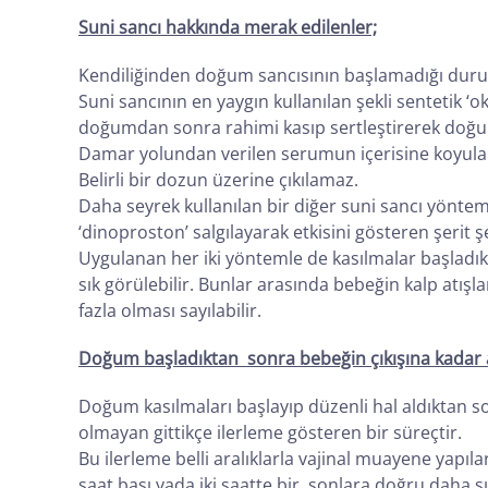
Suni sancı hakkında merak edilenler;
Kendiliğinden doğum sancısının başlamadığı dur
Suni sancının en yaygın kullanılan şekli sentetik
doğumdan sonra rahimi kasıp sertleştirerek do
Damar yolundan verilen serumun içerisine koyulan s
Belirli bir dozun üzerine çıkılamaz.
Daha seyrek kullanılan bir diğer suni sancı yönte
‘dinoproston’ salgılayarak etkisini gösteren şerit ş
Uygulanan her iki yöntemle de kasılmalar başlad
sık görülebilir. Bunlar arasında bebeğin kalp atı
fazla olması sayılabilir.
Doğum başladıktan sonra bebeğin çıkışına kadar a
Doğum kasılmaları başlayıp düzenli hal aldıktan so
olmayan gittikçe ilerleme gösteren bir süreçtir.
Bu ilerleme belli aralıklarla vajinal muayene yapıl
saat başı yada iki saatte bir, sonlara doğru daha sı