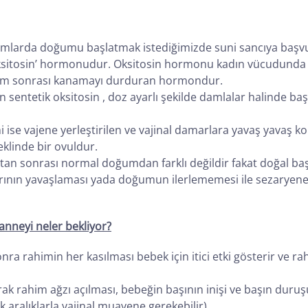
umlarda doğumu başlatmak istediğimizde suni sancıya başv
 ‘oksitosin’ hormonudur. Oksitosin hormonu kadın vücudunda 
ğum sonrası kanamayı durduran hormondur.
entetik oksitosin , doz ayarlı şekilde damlalar halinde başla
mi ise vajene yerleştirilen ve vajinal damarlara yavaş yavaş
eklinde bir ovuldur.
ıktan sonrası normal doğumdan farklı değildir fakat doğal
şlarının yavaşlaması yada doğumun ilerlememesi ile sezarye
nneyi neler bekliyor?
nra rahimin her kasılması bebek için itici etki gösterir ve 
arak rahim ağzı açılması, bebeğin başının inişi ve başın duruş
k aralıklarla vajinal muayene gerekebilir).