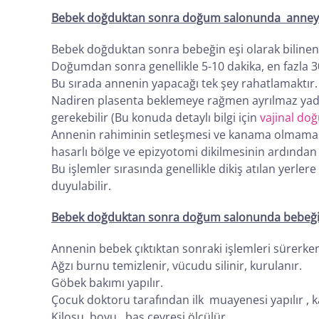
Bebek doğduktan sonra doğum salonunda anneyi 
Bebek doğduktan sonra bebeğin eşi olarak bilinen 
Doğumdan sonra genellikle 5-10 dakika, en fazla 3
Bu sırada annenin yapacağı tek şey rahatlamaktır.
Nadiren plasenta beklemeye rağmen ayrılmaz yada a
gerekebilir (Bu konuda detaylı bilgi için
vajinal d
Annenin rahiminin setleşmesi ve kanama olmaması 
hasarlı bölge ve epizyotomi dikilmesinin ardınd
Bu işlemler sırasında genellikle dikiş atılan yerler
duyulabilir.
Bebek doğduktan sonra doğum salonunda bebeği 
Annenin bebek çıktıktan sonraki işlemleri sürerken b
Ağzı burnu temizlenir, vücudu silinir, kurulanır.
Göbek bakımı yapılır.
Çocuk doktoru tarafından ilk muayenesi yapılır , kal
Kilosu, boyu , baş çevresi ölçülür.