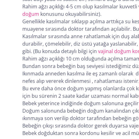
Rahim ağzı açıklığı 4-5 cm olup kasılmalar kuvvetli 
doğum
konusunu okuyabilirsiniz).
Genellikle kasılmalar sıklaşıp açılma arttıkça su k
muayene sırasında doktor tarafından açılabilir. Bu 
Kasılmalar sırasında anne rahatlamak için duş alab
durabilir, çömelebilir, diz üstü yatağa yaslanabilir
gibi. (Bu konuda detaylı bilgi için
vajinal doğum kor
Rahim ağzı açıklığı 10 cm olduğunda açılma tamam
Bundan sonra bebeğin baş seviyesi istediğimiz dü
Ikınmada anneden kasılma ile eş zamanlı olarak der
nefes alıp vererek dinlenmesi , rahatlaması istenir
Bu evre daha önce doğum yapmış olanlarda çok kısa
için bu sürenin 2 saate kadar uzaması normal kabul
Bebek yeterince indiğinde doğum salonuna geçilir
Doğum salonunda bebeğin doğum kanalından çıkışına
ıkınmaya son verilip doktor tarafından bebeğin gö
Bebeğin çıkışı sırasında doktor gerek duyarsa vajen 
Bebek doğduktan sonra kordonu kesilir ve acil mü