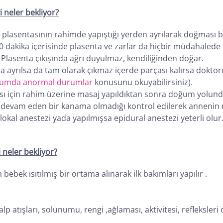
neler bekliyor?
plasentasının rahimde yapıştığı yerden ayrılarak doğması b
0 dakika içerisinde plasenta ve zarlar da hiçbir müdahalede
 Plasenta çıkışında ağrı duyulmaz, kendiliğinden doğar.
yrılsa da tam olarak çıkmaz içerde parçası kalırsa doktorun
oğumda anormal durumlar
konusunu okuyabilirsiniz).
için rahim üzerine masaj yapıldıktan sonra doğum yolunda y
an devam eden bir kanama olmadığı kontrol edilerek anneni
e lokal anestezi yada yapılmışsa epidural anestezi yeterli olu
neler bekliyor?
ebek ısıtılmış bir ortama alınarak ilk bakımları yapılır .
p atışları, solunumu, rengi ,ağlaması, aktivitesi, refleksleri d