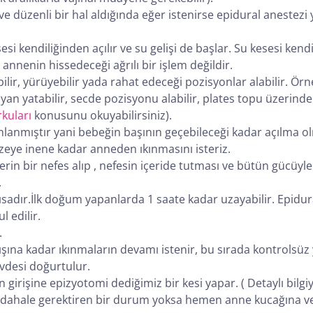
ve düzenli bir hal aldığında eğer istenirse epidural anestezi y
esesi kendiliğinden açılır ve su gelişi de başlar. Su kesesi k
annenin hissedeceği ağrılı bir işlem değildir.
ilir, yürüyebilir yada rahat edeceği pozisyonlar alabilir. Ö
, yan yatabilir, secde pozisyonu alabilir, plates topu üzerinde
kuları
konusunu okuyabilirsiniz).
lanmıştır yani bebeğin başının geçebileceği kadar açılma o
zeye inene kadar anneden ıkınmasını isteriz.
in bir nefes alıp , nefesin içeride tutması ve bütün gücüyle 
.
dır.İlk doğum yapanlarda 1 saate kadar uzayabilir. Epidural
 edilir.
.
 kadar ıkınmaların devamı istenir, bu sırada kontrolsüz yı
vdesi doğurtulur.
girişine epizyotomi dediğimiz bir kesi yapar. ( Detaylı bilgiy
dahale gerektiren bir durum yoksa hemen anne kucağına veri