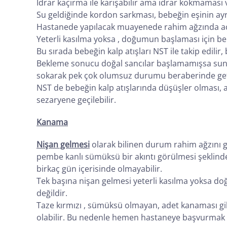
İdrar kaçırma ile karışabilir ama idrar kokmaması 
Su geldiğinde kordon sarkması, bebeğin eşinin ay
Hastanede yapılacak muayenede rahim ağzında açıl
Yeterli kasılma yoksa , doğumun başlaması için bell
Bu sırada bebeğin kalp atışları NST ile takip edili
Bekleme sonucu doğal sancılar başlamamışsa suni 
sokarak pek çok olumsuz durumu beraberinde geti
NST de bebeğin kalp atışlarında düşüşler olması,
sezaryene geçilebilir.
Kanama
Nişan gelmesi
olarak bilinen durum rahim ağzını g
pembe kanlı sümüksü bir akıntı görülmesi şeklinde 
birkaç gün içerisinde olmayabilir.
Tek başına nişan gelmesi yeterli kasılma yoksa d
değildir.
Taze kırmızı , sümüksü olmayan, adet kanaması gib
olabilir. Bu nedenle hemen hastaneye başvurmak 