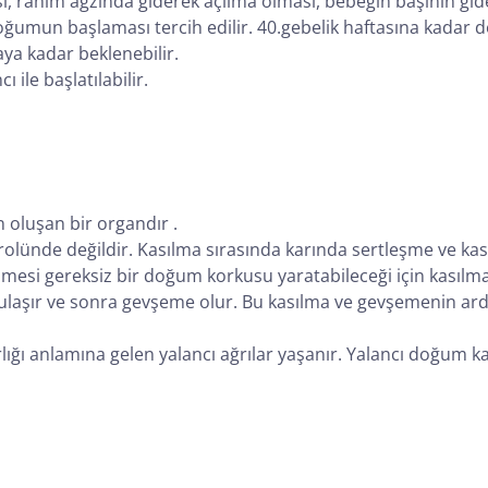
, rahim ağzında giderek açılma olması, bebeğin başının gide
n doğumun başlaması tercih edilir. 40.gebelik haftasına kad
ya kadar beklenebilir.
ile başlatılabilir.
 oluşan bir organdır .
lünde değildir. Kasılma sırasında karında sertleşme ve kası
mesi gereksiz bir doğum korkusu yaratabileceği için kasıl
 ulaşır ve sonra gevşeme olur. Bu kasılma ve gevşemenin ardı
ğı anlamına gelen yalancı ağrılar yaşanır. Yalancı doğum kas