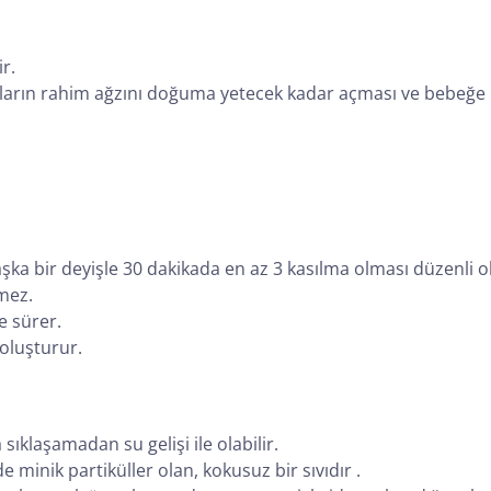
r.
arın rahim ağzını doğuma yetecek kadar açması ve bebeğe iti
başka bir deyişle 30 dakikada en az 3 kasılma olması düzenli 
mez.
e sürer.
 oluşturur.
laşamadan su gelişi ile olabilir.
e minik partiküller olan, kokusuz bir sıvıdır .