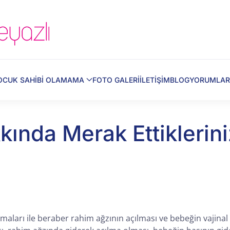
OCUK SAHİBİ OLAMAMA
FOTO GALERİ
İLETİŞİM
BLOG
YORUMLAR
ında Merak Ettiklerini
maları ile beraber rahim ağzının açılması ve bebeğin vajina